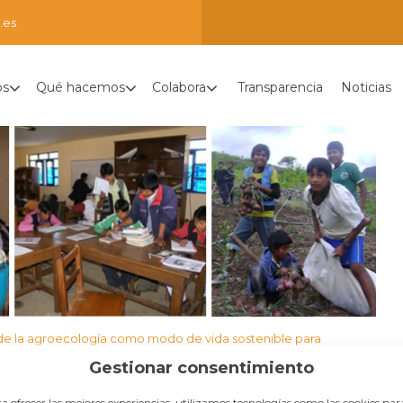
.es
os
Qué hacemos
Colabora
Transparencia
Noticias
 WEB (1)
de la agroecología como modo de vida sostenible para
otosí y el Cono Sur de Cochabamba
Gestionar consentimiento
a ofrecer las mejores experiencias, utilizamos tecnologías como las cookies par