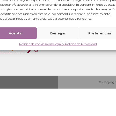
Oficinas centrales
acenar y/o acceder a la información del dispositivo. El consentimiento de estas
nologías nos permitirá procesar datos como el comportamiento de navegación
Calle Mayor 6-local.
 identificaciones únicas en este sitio. No consentir o retirar el consentimiento,
50001 Zaragoza (España)
de afectar negativamente a ciertas características y funciones.
+34 876 280063
info@fundacionisabelmarti
Aceptar
Denegar
Preferencias
Política de cookies
Aviso legal y Política de Privacidad
© Copyright