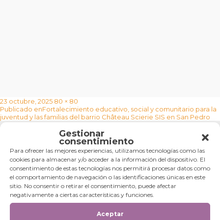
Publicado
Tamaño
23 octubre, 2025
80 × 80
Navegación
el
completo
Publicado en
Fortalecimiento educativo, social y comunitario para la
de
juventud y las familias del barrio Château Scierie SIS en San Pedro
entradas
Gestionar
Categorías
consentimiento
Para ofrecer las mejores experiencias, utilizamos tecnologías como las
Categorías
cookies para almacenar y/o acceder a la información del dispositivo. El
consentimiento de estas tecnologías nos permitirá procesar datos como
el comportamiento de navegación o las identificaciones únicas en este
sitio. No consentir o retirar el consentimiento, puede afectar
negativamente a ciertas características y funciones.
Aceptar