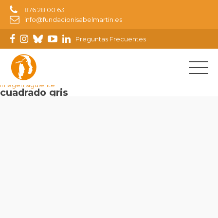
876 28 00 63
info@fundacionisabelmartin.es
Preguntas Frecuentes
Imagen anterior
Imagen siguiente
cuadrado gris