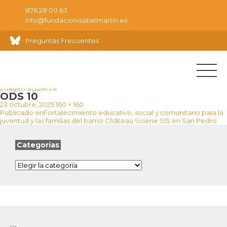
876 28 00 63
info@fundacionisabelmartin.es
Preguntas Frecuentes
Imagen anterior
Imagen siguiente
ODS 10
Publicado
Tamaño
23 octubre, 2025
160 × 160
Navegación
el
completo
Publicado en
Fortalecimiento educativo, social y comunitario para la
de
juventud y las familias del barrio Château Scierie SIS en San Pedro
entradas
Categorías
Categorías