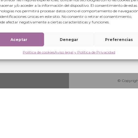
50001 Zaragoza (España)
acenar y/o acceder a la información del dispositivo. El consentimiento de estas
nologías nos permitirá procesar datos como el comportamiento de navegación
+34 876 280063
 identificaciones únicas en este sitio. No consentir o retirar el consentimiento,
info@fundacionisabelmarti
de afectar negativamente a ciertas características y funciones.
Aceptar
Denegar
Preferencias
Política de cookies
Aviso legal y Política de Privacidad
© Copyright