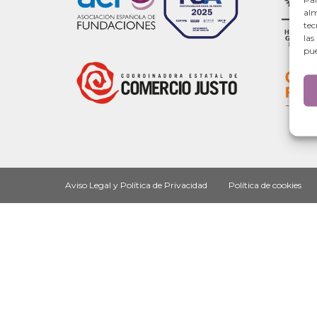
alm
tec
las
pue
Aviso Legal y Política de Privacidad
Política de cookies