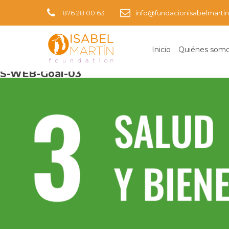
876 28 00 63
info@fundacionisabelmartin
Inicio
Quiénes som
Imagen siguiente
S-WEB-Goal-03