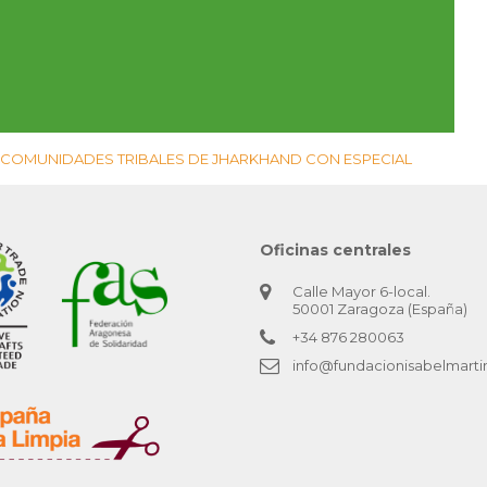
A COMUNIDADES TRIBALES DE JHARKHAND CON ESPECIAL
Oficinas centrales
Calle Mayor 6-local.
50001 Zaragoza (España)
+34 876 280063
info@fundacionisabelmarti