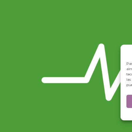
Par
alm
tec
las
pue