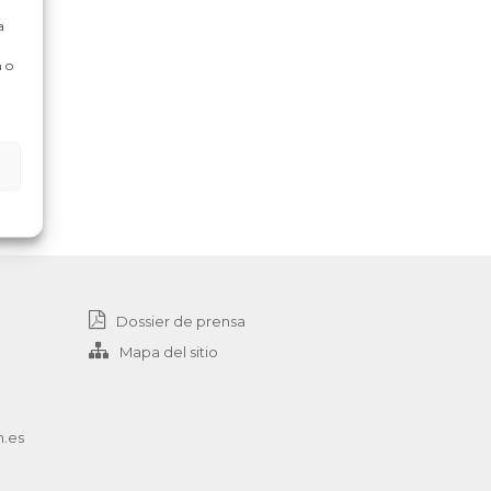
a
 o
Dossier de prensa
Mapa del sitio
n.es