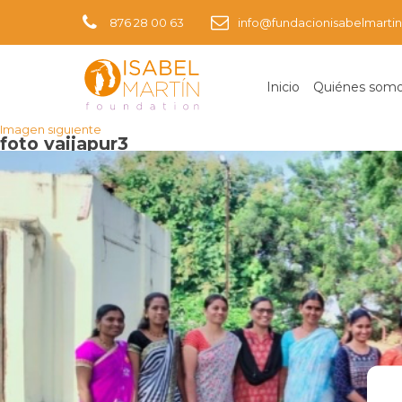
876 28 00 63
info@fundacionisabelmartin
Inicio
Quiénes som
Imagen anterior
Imagen siguiente
foto vaijapur3