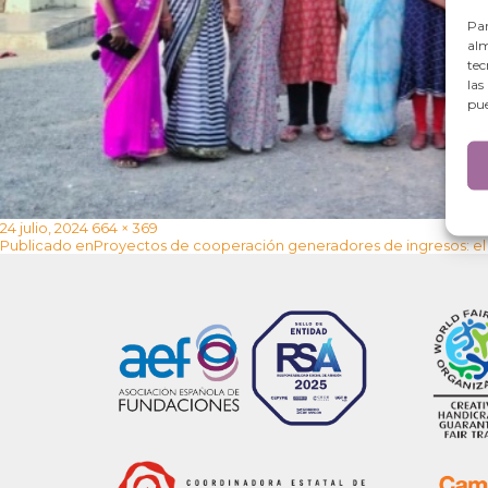
Par
alm
tec
las
pue
Publicado
Tamaño
24 julio, 2024
664 × 369
Navegación
el
completo
Publicado en
Proyectos de cooperación generadores de ingresos: el 
de
entradas