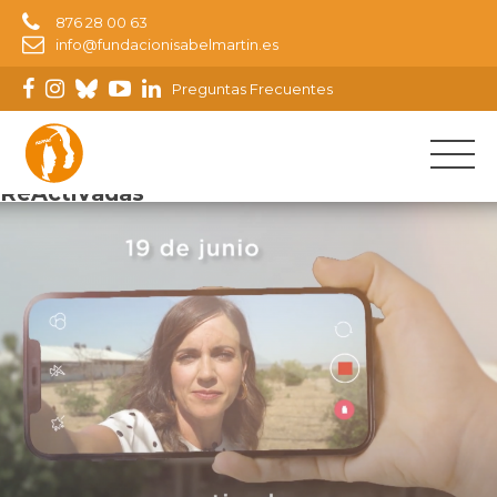
876 28 00 63
info@fundacionisabelmartin.es
Preguntas Frecuentes
Imagen siguiente
ReActivadas