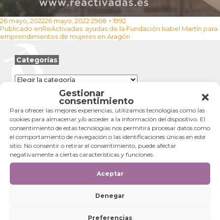
Publicado
Tamaño
26 mayo, 2022
26 mayo, 2022
2968 × 1992
Navegación
el
completo
Publicado en
ReActivadas: ayudas de la Fundación Isabel Martín para
de
emprendimientos de mujeres en Aragón
entradas
Categorías
Categorías
Gestionar
consentimiento
Para ofrecer las mejores experiencias, utilizamos tecnologías como las
cookies para almacenar y/o acceder a la información del dispositivo. El
consentimiento de estas tecnologías nos permitirá procesar datos como
el comportamiento de navegación o las identificaciones únicas en este
sitio. No consentir o retirar el consentimiento, puede afectar
negativamente a ciertas características y funciones.
Aceptar
Denegar
Preferencias