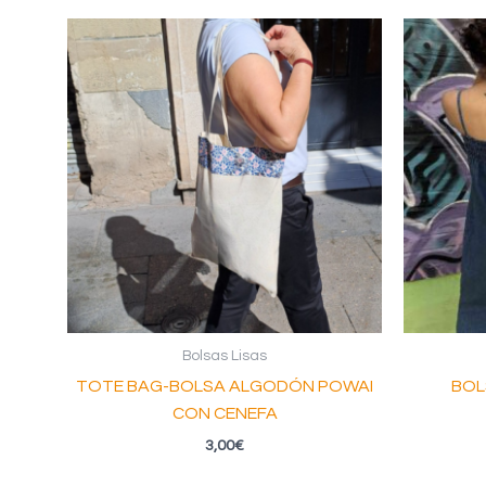
Bolsas Lisas
TOTE BAG-BOLSA ALGODÓN POWAI
BOL
CON CENEFA
3,00
€