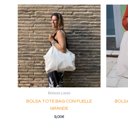
últimos
Bolsas Lisas
BOLSA TOTE BAG CON FUELLE
BOLSA
GRANDE
9,00
€