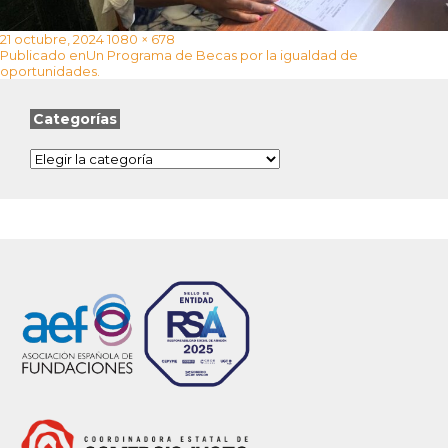
Publicado
Tamaño
21 octubre, 2024
1080 × 678
Navegación
el
completo
Publicado en
Un Programa de Becas por la igualdad de
de
oportunidades.
entradas
Categorías
Categorías