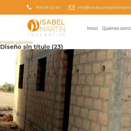
876 28 00 63
info@fundacionisabelmartin
Inicio
Quiénes som
Imagen anterior
Imagen siguiente
Diseño sin título (23)