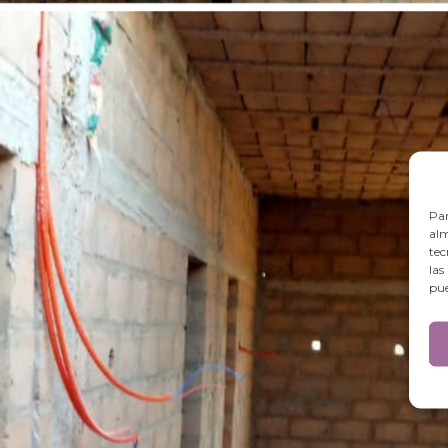
Par
alm
tec
las
pue