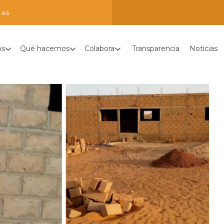
.es
os
Qué hacemos
Colabora
Transparencia
Noticias