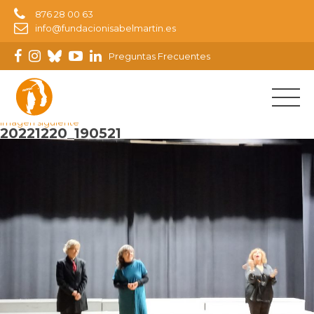
876 28 00 63
info@fundacionisabelmartin.es
Preguntas Frecuentes
Imagen anterior
Imagen siguiente
20221220_190521