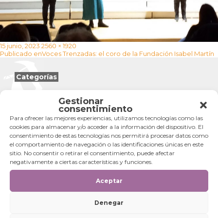
Publicado
Tamaño
15 junio, 2023
2560 × 1920
Navegación
el
completo
Publicado en
Voces Trenzadas: el coro de la Fundación Isabel Martín
de
entradas
Categorías
Categorías
Gestionar
consentimiento
Para ofrecer las mejores experiencias, utilizamos tecnologías como las
cookies para almacenar y/o acceder a la información del dispositivo. El
consentimiento de estas tecnologías nos permitirá procesar datos como
el comportamiento de navegación o las identificaciones únicas en este
sitio. No consentir o retirar el consentimiento, puede afectar
negativamente a ciertas características y funciones.
Aceptar
Denegar