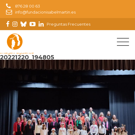
876 28 00 63
info@fundacionisabelmartin.es
Preguntas Frecuentes
Imagen anterior
Imagen siguiente
20221220_194805