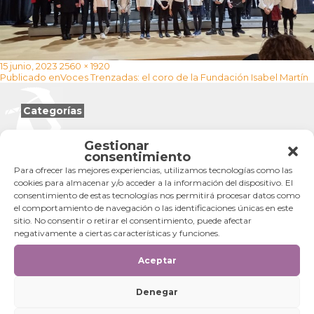
Publicado
Tamaño
15 junio, 2023
2560 × 1920
Navegación
el
completo
Publicado en
Voces Trenzadas: el coro de la Fundación Isabel Martín
de
entradas
Categorías
Categorías
Gestionar
consentimiento
Para ofrecer las mejores experiencias, utilizamos tecnologías como las
cookies para almacenar y/o acceder a la información del dispositivo. El
consentimiento de estas tecnologías nos permitirá procesar datos como
el comportamiento de navegación o las identificaciones únicas en este
sitio. No consentir o retirar el consentimiento, puede afectar
negativamente a ciertas características y funciones.
Aceptar
Denegar