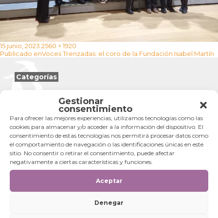
Publicado
Tamaño
15 junio, 2023
2560 × 1920
Navegación
el
completo
Publicado en
Voces Trenzadas: el coro de la Fundación Isabel Martín
de
entradas
Categorías
Categorías
Gestionar
consentimiento
Para ofrecer las mejores experiencias, utilizamos tecnologías como las
cookies para almacenar y/o acceder a la información del dispositivo. El
consentimiento de estas tecnologías nos permitirá procesar datos como
el comportamiento de navegación o las identificaciones únicas en este
sitio. No consentir o retirar el consentimiento, puede afectar
negativamente a ciertas características y funciones.
Aceptar
Denegar