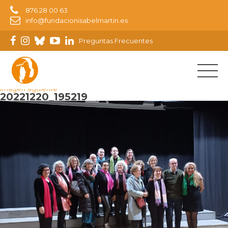
876 28 00 63
info@fundacionisabelmartin.es
Preguntas Frecuentes
Imagen anterior
Imagen siguiente
20221220_195219