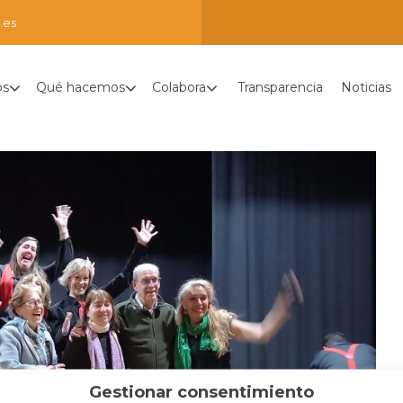
.es
os
Qué hacemos
Colabora
Transparencia
Noticias
Gestionar consentimiento