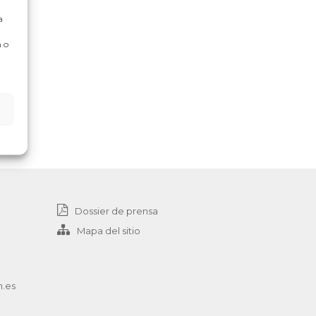
a
 o
Dossier de prensa
Mapa del sitio
n.es