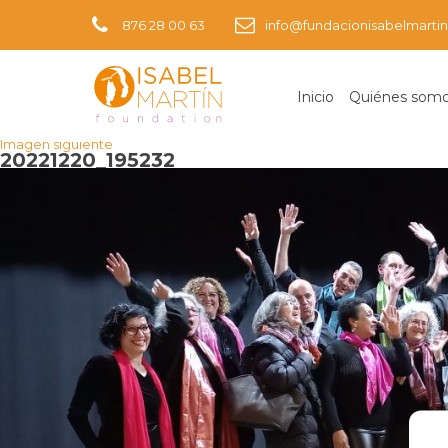
876 28 00 63
info@fundacionisabelmartin
Inicio
Quiénes som
Imagen anterior
Imagen siguiente
20221220_195232