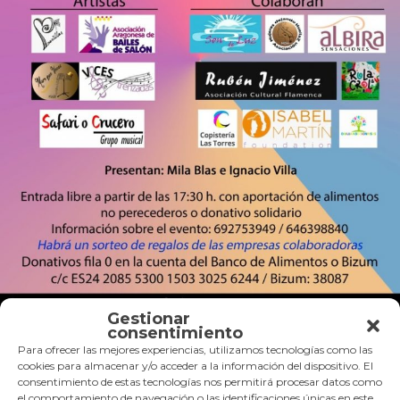
Gestionar
consentimiento
Publicado
Tamaño
19 junio, 2023
750 × 1061
Para ofrecer las mejores experiencias, utilizamos tecnologías como las
Navegación
el
completo
Publicado en
Voces Trenzadas: el coro de la Fundación Isabel Martín
cookies para almacenar y/o acceder a la información del dispositivo. El
de
consentimiento de estas tecnologías nos permitirá procesar datos como
entradas
el comportamiento de navegación o las identificaciones únicas en este