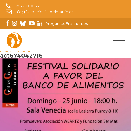
876 28 00 63
info@fundacionisabelmartin.es
Preguntas Frecuentes
Imagen anterior
Imagen siguiente
act674042716