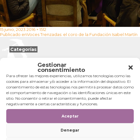
Publicado
Tamaño
15 junio, 2023
2016 × 1512
Navegación
el
completo
Publicado en
Voces Trenzadas: el coro de la Fundación Isabel Martín
de
entradas
Categorías
Categorías
Gestionar
consentimiento
Para ofrecer las mejores experiencias, utilizamos tecnologías como las
cookies para almacenar y/o acceder a la información del dispositivo. El
consentimiento de estas tecnologías nos permitirá procesar datos como
el comportamiento de navegación o las identificaciones únicas en este
sitio. No consentir o retirar el consentimiento, puede afectar
negativamente a ciertas características y funciones.
Aceptar
Denegar