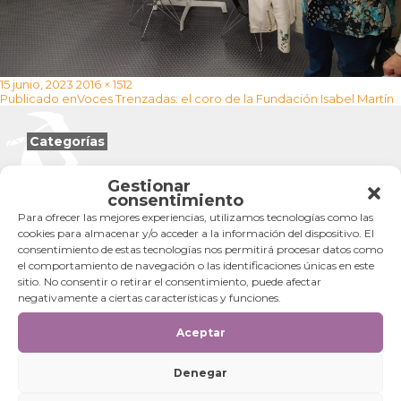
Publicado
Tamaño
15 junio, 2023
2016 × 1512
Navegación
el
completo
Publicado en
Voces Trenzadas: el coro de la Fundación Isabel Martín
de
entradas
Categorías
Categorías
Gestionar
consentimiento
Para ofrecer las mejores experiencias, utilizamos tecnologías como las
cookies para almacenar y/o acceder a la información del dispositivo. El
consentimiento de estas tecnologías nos permitirá procesar datos como
el comportamiento de navegación o las identificaciones únicas en este
sitio. No consentir o retirar el consentimiento, puede afectar
negativamente a ciertas características y funciones.
Aceptar
Denegar