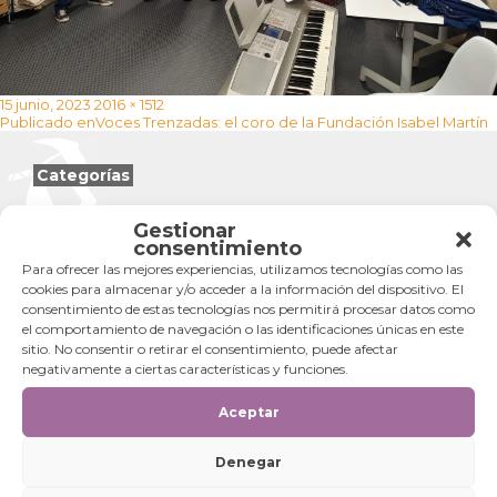
Publicado
Tamaño
15 junio, 2023
2016 × 1512
Navegación
el
completo
Publicado en
Voces Trenzadas: el coro de la Fundación Isabel Martín
de
entradas
Categorías
Categorías
Gestionar
consentimiento
Para ofrecer las mejores experiencias, utilizamos tecnologías como las
cookies para almacenar y/o acceder a la información del dispositivo. El
consentimiento de estas tecnologías nos permitirá procesar datos como
el comportamiento de navegación o las identificaciones únicas en este
sitio. No consentir o retirar el consentimiento, puede afectar
negativamente a ciertas características y funciones.
Aceptar
Denegar