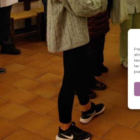
Par
alm
tec
las
pue