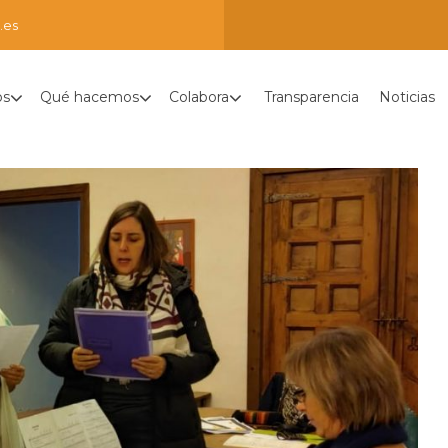
.es
os
Qué hacemos
Colabora
Transparencia
Noticias