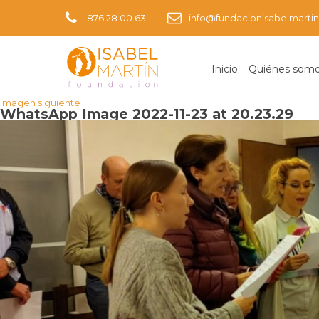
876 28 00 63
info@fundacionisabelmartin
Inicio
Quiénes som
Imagen anterior
Imagen siguiente
WhatsApp Image 2022-11-23 at 20.23.29