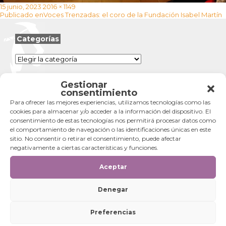
Publicado
Tamaño
15 junio, 2023
2016 × 1149
Navegación
el
completo
Publicado en
Voces Trenzadas: el coro de la Fundación Isabel Martín
de
entradas
Categorías
Categorías
Gestionar
consentimiento
Para ofrecer las mejores experiencias, utilizamos tecnologías como las
cookies para almacenar y/o acceder a la información del dispositivo. El
consentimiento de estas tecnologías nos permitirá procesar datos como
el comportamiento de navegación o las identificaciones únicas en este
sitio. No consentir o retirar el consentimiento, puede afectar
negativamente a ciertas características y funciones.
Aceptar
Denegar
Preferencias