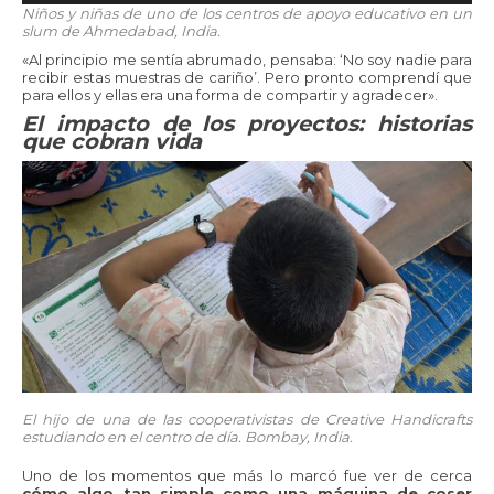
Niños y niñas de uno de los centros de apoyo educativo en un
slum de Ahmedabad, India.
«Al principio me sentía abrumado, pensaba: ‘No soy nadie para
recibir estas muestras de cariño’. Pero pronto comprendí que
para ellos y ellas era una forma de compartir y agradecer».
El impacto de los proyectos: historias
que cobran vida
El hijo de una de las cooperativistas de Creative Handicrafts
estudiando en el centro de día. Bombay, India.
Uno de los momentos que más lo marcó fue ver de cerca
cómo algo tan simple como una máquina de coser