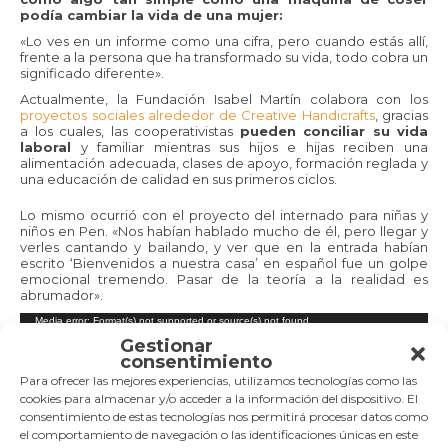
podía cambiar la vida de una mujer:
«Lo ves en un informe como una cifra, pero cuando estás allí,
frente a la persona que ha transformado su vida, todo cobra un
significado diferente».
Actualmente, la Fundación Isabel Martín colabora con los
proyectos sociales alrededor de Creative Handicrafts
, gracias
a los cuales, las cooperativistas
pueden conciliar su vida
laboral
y familiar mientras sus hijos e hijas reciben una
alimentación adecuada, clases de apoyo, formación reglada y
una educación de calidad en sus primeros ciclos.
Lo mismo ocurrió con el proyecto del internado para niñas y
niños en Pen. «Nos habían hablado mucho de él, pero llegar y
verles cantando y bailando, y ver que en la entrada habían
escrito ‘Bienvenidos a nuestra casa’ en español fue un golpe
emocional tremendo. Pasar de la teoría a la realidad es
abrumador».
Reproductor
Media error: Format(s) not supported or source(s) not found
de
Gestionar
Descargar archivo: https://fundacionisabelmartin.es/wp-content/uploads/2025/03/Danzas-de-las-ninas-del-
vídeo
consentimiento
internado-de-Pen-India.mp4?_=2
Para ofrecer las mejores experiencias, utilizamos tecnologías como las
cookies para almacenar y/o acceder a la información del dispositivo. El
consentimiento de estas tecnologías nos permitirá procesar datos como
el comportamiento de navegación o las identificaciones únicas en este