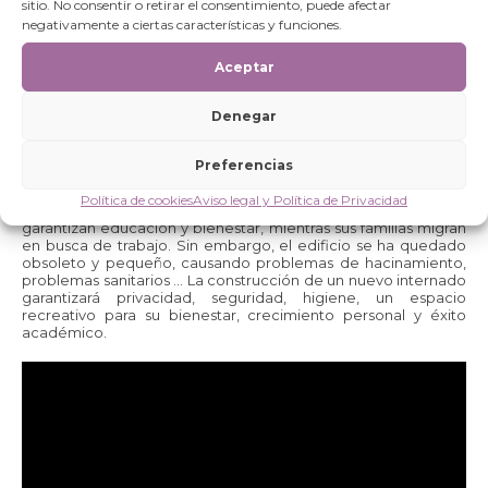
sitio. No consentir o retirar el consentimiento, puede afectar
negativamente a ciertas características y funciones.
Aceptar
Denegar
La Fundación apoya económicamente a la entidad Ankur
Trust, nuestra contra parte en esta zona del país, en la
construcción de un internado
para cien niños y niñas.
El
Preferencias
actual, gestionado por esta organización, es hogar para la
infancia Kathkari desde 1996. La comunidad Kathkari se
Política de cookies
Aviso legal y Política de Privacidad
enfrenta a numerosos desafíos socioeconómicos, con él les
garantizan educación y bienestar, mientras sus familias migran
en busca de trabajo. Sin embargo, el edificio se ha quedado
obsoleto y pequeño, causando problemas de hacinamiento,
problemas sanitarios … La construcción de un nuevo internado
garantizará privacidad, seguridad, higiene, un espacio
recreativo para su bienestar, crecimiento personal y éxito
académico.