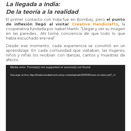
La llegada a India:
De la teoría a la realidad
El primer contacto con India fue en Bombay, pero
el punto
de inflexión llegó al visitar
Creative Handicrafts
,
la
cooperativa fundada por Isabel Martín. “Llegar y ver su imagen
en las paredes… Ahí tomé conciencia de que todo lo que
había escuchado era real”.
Desde ese momento, cada experiencia se convirtió en un
aprendizaje. En cada comunidad que visitaban, las mujeres,
niños y niñas los recibían con danzas, cantos y muestras de
afecto.
Reproductor
Media error: Format(s) not supported or source(s) not found
de
Descargar archivo: https://fundacionisabelmartin.es/wp-content/uploads/2025/03/Diseno-sin-titulo.mp4?_=1
vídeo