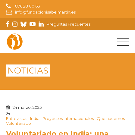
876 28 00 63
info@fundacionisabelmartin.es
Preguntas Frecuentes
NOTICIAS
24 marzo, 2025
Entrevistas
India
Proyectos internacionales
Qué hacemos
Voluntariado
Voluntariado en India: una