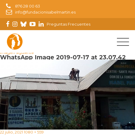
876 28 00 63
info@fundacionisabelmartin.es
Preguntas Frecuentes
Imagen anterior
Imagen siguiente
WhatsApp Image 2019-07-17 at 23.07.42
Publicado
Tamaño
22 julio, 2021
1080 × 559