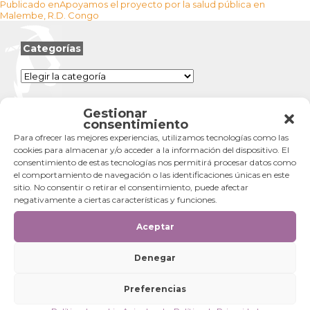
Navegación
el
completo
Publicado en
Apoyamos el proyecto por la salud pública en
de
Malembe, R.D. Congo
entradas
Categorías
Categorías
Gestionar
consentimiento
Para ofrecer las mejores experiencias, utilizamos tecnologías como las
cookies para almacenar y/o acceder a la información del dispositivo. El
consentimiento de estas tecnologías nos permitirá procesar datos como
el comportamiento de navegación o las identificaciones únicas en este
sitio. No consentir o retirar el consentimiento, puede afectar
negativamente a ciertas características y funciones.
Aceptar
Denegar
Preferencias