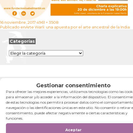
Publicado
Tamaño
16 noviembre, 2017
4961 × 3508
Navegación
el
completo
Publicado en
Arte Warli: una apuesta por el arte ancestral de la India
de
entradas
Categorías
Categorías
Gestionar consentimiento
Para ofrecer las mejores experiencias, utilizamos tecnologías como las cook
para almacenar y/o acceder a la información del dispositivo. El consentimi
de estas tecnologías nos permitirá procesar datos como el comportamient
navegación o las identificaciones únicas en este sitio. No consentir o retirar e
consentimiento, puede afectar negativamente a ciertas características y
funciones.
Aceptar