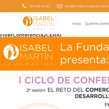
876 28 00 63
info@fundacionisabelmartin
Inicio
Quiénes som
Imagen siguiente
FlyerConferencia2CERAI