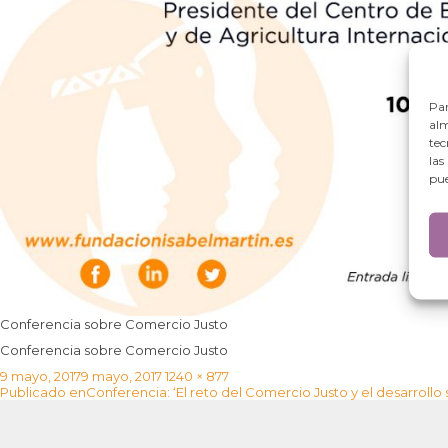
Par
alm
tec
las
pue
Conferencia sobre Comercio Justo
Conferencia sobre Comercio Justo
Publicado
Tamaño
9 mayo, 2017
9 mayo, 2017
1240 × 877
Navegación
el
completo
Publicado en
Conferencia: ‘El reto del Comercio Justo y el desarrollo 
de
entradas