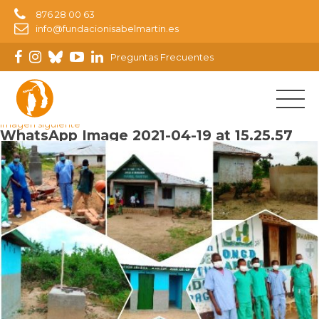
876 28 00 63
info@fundacionisabelmartin.es
Preguntas Frecuentes
Imagen anterior
Imagen siguiente
WhatsApp Image 2021-04-19 at 15.25.57