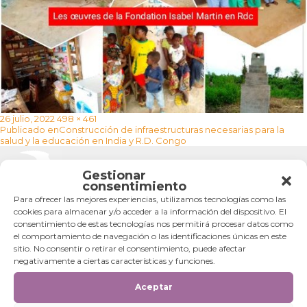
Publicado
Tamaño
26 julio, 2022
498 × 461
Navegación
el
completo
Publicado en
Construcción de infraestructuras necesarias para la
de
salud y la educación en India y R.D. Congo
entradas
Categorías
Gestionar
consentimiento
Categorías
Para ofrecer las mejores experiencias, utilizamos tecnologías como las
cookies para almacenar y/o acceder a la información del dispositivo. El
consentimiento de estas tecnologías nos permitirá procesar datos como
el comportamiento de navegación o las identificaciones únicas en este
sitio. No consentir o retirar el consentimiento, puede afectar
negativamente a ciertas características y funciones.
Aceptar