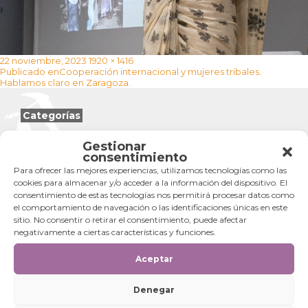
Publicado
Tamaño
22 noviembre, 2023
1920 × 1416
Navegación
el
completo
Publicado en
Cooperación internacional y mujeres tribales.
de
Hablamos claro en Zaragoza.
entradas
Categorías
Categorías
Gestionar
consentimiento
Para ofrecer las mejores experiencias, utilizamos tecnologías como las
cookies para almacenar y/o acceder a la información del dispositivo. El
consentimiento de estas tecnologías nos permitirá procesar datos como
el comportamiento de navegación o las identificaciones únicas en este
sitio. No consentir o retirar el consentimiento, puede afectar
negativamente a ciertas características y funciones.
Aceptar
Denegar