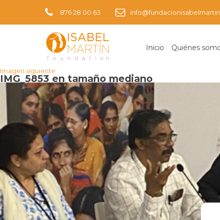
876 28 00 63
info@fundacionisabelmartin
Inicio
Quiénes som
Imagen anterior
Imagen siguiente
IMG_5853 en tamaño mediano