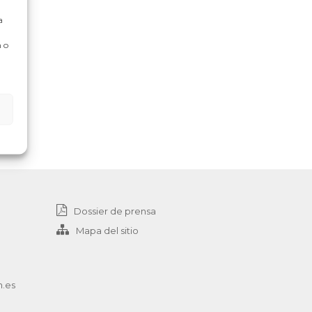
a
 o
Dossier de prensa
Mapa del sitio
n.es