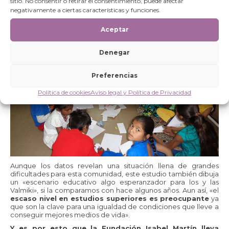
sitio. No consentir o retirar el consentimiento, puede afectar
situación educativa de estos niños y niñas, un derecho robado
negativamente a ciertas características y funciones.
por el sistema. Y es que, «la comunidad
Valmiki es una de
las más marginadas y desfavorecidas
de India», indica
Dhabi, «porque
quitarles este derecho es la forma más
Aceptar
fácil de que el sistema continúe».
Denegar
Preferencias
Política de cookies
Aviso legal y Política de Privacidad
Aunque los datos revelan una situación llena de grandes
dificultades para esta comunidad, este estudio también dibuja
un «escenario educativo algo esperanzador para los y las
Valmiki», si la comparamos con hace algunos años. Aun así, «el
escaso nivel en estudios superiores es preocupante
ya
que son la clave para una igualdad de condiciones que lleve a
conseguir mejores medios de vida».
Y es por esto que la Fundación Isabel Martín lleva