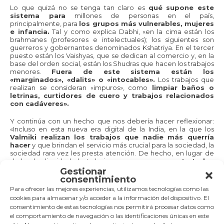
Lo que quizá no se tenga tan claro es
qué supone este
sistema para
millones de personas en el país,
principalmente, para
los grupos más vulnerables, mujeres
e infancia.
Tal y como explica Dabhi, «en la cima están los
brahmanes (profesores e intelectuales); los siguientes son
guerreros y gobernantes denominados Kshatriya. En el tercer
puesto están los Vaishyas, que se dedican al comercio y, en la
base del orden social, están los Shudras que hacen los trabajos
menores.
Fuera de este sistema están los
«marginados», «dalits» o «intocables».
Los trabajos que
realizan se consideran «impuros», como
limpiar baños o
letrinas, curtidores de cuero y trabajos relacionados
con cadáveres».
Y continúa con un hecho que nos debería hacer reflexionar:
«Incluso en esta nueva era digital de la India, en la que los
Valmiki realizan los trabajos que nadie más querría
hacer
y que brindan el servicio más crucial para la sociedad, la
sociedad rara vez les presta atención. De hecho, en lugar de
darles la dignidad de trabajo que merecen,
son tratados
como sucios y contaminados».
Gestionar
consentimiento
DERECHOS DE LA INFANCIA VALMIKI
Para ofrecer las mejores experiencias, utilizamos tecnologías como las
¿Qué futuro les espera entonces a esta comunidad
cookies para almacenar y/o acceder a la información del dispositivo. El
indígena y, en concreto, a su infancia?
El objetivo de esta
consentimiento de estas tecnologías nos permitirá procesar datos como
investigación es analizar los cambios que están
el comportamiento de navegación o las identificaciones únicas en este
experimentando y, en esta entrada, queremos resaltar la