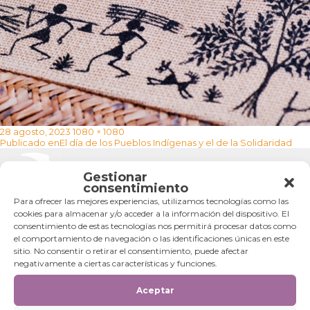
Publicado
Tamaño
28 agosto, 2023
1080 × 1080
Navegación
el
completo
Publicado en
El día de los Pueblos Indígenas y el de la Solidaridad
de
entradas
Categorías
Gestionar
consentimiento
Para ofrecer las mejores experiencias, utilizamos tecnologías como las
Categorías
cookies para almacenar y/o acceder a la información del dispositivo. El
consentimiento de estas tecnologías nos permitirá procesar datos como
el comportamiento de navegación o las identificaciones únicas en este
sitio. No consentir o retirar el consentimiento, puede afectar
negativamente a ciertas características y funciones.
Aceptar