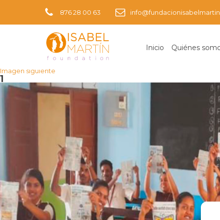
876 28 00 63
info@fundacionisabelmartin
Inicio
Quiénes som
Imagen anterior
Imagen siguiente
1