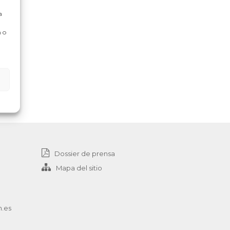
a
 o
Dossier de prensa
Mapa del sitio
n.es