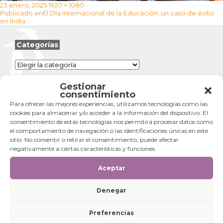
Publicado
Tamaño
23 enero, 2025
1920 × 1080
Navegación
el
completo
Publicado en
El Día Internacional de la Educación: un caso de éxito
de
en India.
entradas
Categorías
Categorías
Gestionar
consentimiento
Para ofrecer las mejores experiencias, utilizamos tecnologías como las
cookies para almacenar y/o acceder a la información del dispositivo. El
consentimiento de estas tecnologías nos permitirá procesar datos como
el comportamiento de navegación o las identificaciones únicas en este
sitio. No consentir o retirar el consentimiento, puede afectar
negativamente a ciertas características y funciones.
Aceptar
Denegar
Preferencias