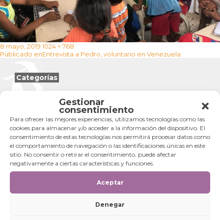
Publicado
Tamaño
8 mayo, 2019
1024 × 768
Navegación
el
completo
Publicado en
Entrevista a Pedro, voluntario en Venezuela
de
entradas
Categorías
Categorías
Gestionar
consentimiento
Para ofrecer las mejores experiencias, utilizamos tecnologías como las
cookies para almacenar y/o acceder a la información del dispositivo. El
consentimiento de estas tecnologías nos permitirá procesar datos como
el comportamiento de navegación o las identificaciones únicas en este
sitio. No consentir o retirar el consentimiento, puede afectar
negativamente a ciertas características y funciones.
Aceptar
Denegar