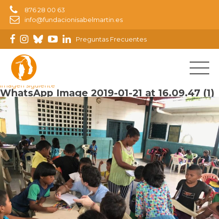
876 28 00 63
info@fundacionisabelmartin.es
Preguntas Frecuentes
Imagen anterior
Imagen siguiente
WhatsApp Image 2019-01-21 at 16.09.47 (1)