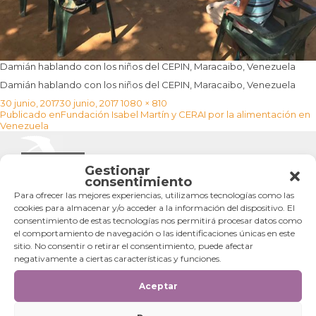
Damián hablando con los niños del CEPIN, Maracaibo, Venezuela
Damián hablando con los niños del CEPIN, Maracaibo, Venezuela
Publicado
Tamaño
30 junio, 2017
30 junio, 2017
1080 × 810
Navegación
el
completo
Publicado en
Fundación Isabel Martín y CERAI por la alimentación en
de
Venezuela
entradas
Categorías
Gestionar
consentimiento
Categorías
Para ofrecer las mejores experiencias, utilizamos tecnologías como las
cookies para almacenar y/o acceder a la información del dispositivo. El
consentimiento de estas tecnologías nos permitirá procesar datos como
el comportamiento de navegación o las identificaciones únicas en este
sitio. No consentir o retirar el consentimiento, puede afectar
negativamente a ciertas características y funciones.
Aceptar