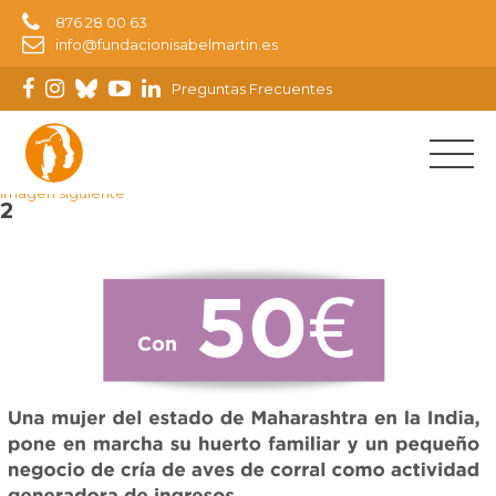
876 28 00 63
info@fundacionisabelmartin.es
Preguntas Frecuentes
Imagen anterior
Imagen siguiente
2