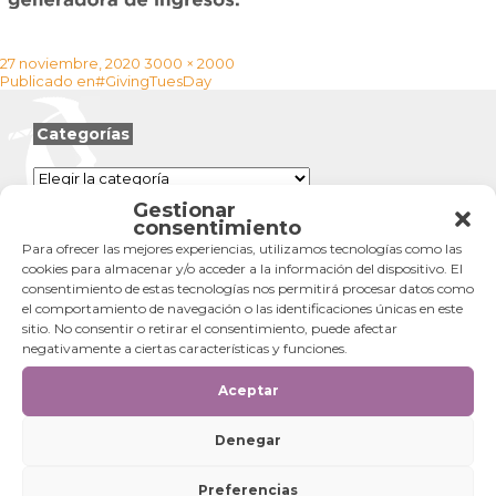
Publicado
Tamaño
27 noviembre, 2020
3000 × 2000
Navegación
el
completo
Publicado en
#GivingTuesDay
de
entradas
Categorías
Categorías
Gestionar
consentimiento
Para ofrecer las mejores experiencias, utilizamos tecnologías como las
cookies para almacenar y/o acceder a la información del dispositivo. El
consentimiento de estas tecnologías nos permitirá procesar datos como
el comportamiento de navegación o las identificaciones únicas en este
sitio. No consentir o retirar el consentimiento, puede afectar
negativamente a ciertas características y funciones.
Aceptar
Denegar
Preferencias