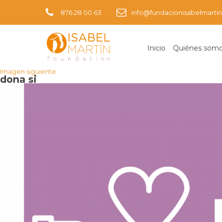
876 28 00 63
info@fundacionisabelmartin
Inicio
Quiénes som
Imagen anterior
Imagen siguiente
dona si