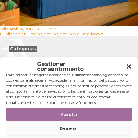
Publicado
Tamaño
1 diciembre, 2017
1600 × 1200
Navegación
el
completo
Publicado en
¡Gracias, gracias, gracias voluntarios/as!
de
entradas
Categorías
Categorías
Gestionar
consentimiento
Para ofrecer las mejores experiencias, utilizamos tecnologías como las
cookies para almacenar y/o acceder a la información del dispositivo. El
consentimiento de estas tecnologías nos permitirá procesar datos como
el comportamiento de navegación o las identificaciones únicas en este
sitio. No consentir o retirar el consentimiento, puede afectar
negativamente a ciertas características y funciones.
Aceptar
Denegar