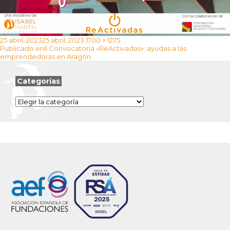
Publicado
Tamaño
25 abril, 2023
25 abril, 2023
1700 × 1275
Navegación
el
completo
Publicado en
II Convocatoria «ReActivadas»: ayudas a las
de
emprendedoras en Aragón
entradas
Categorías
Categorías