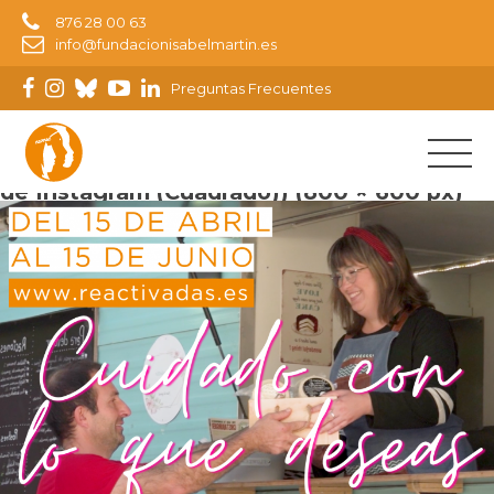
876 28 00 63
info@fundacionisabelmartin.es
Preguntas Frecuentes
Reactivadas (Historia de Instagram) (Post
de Instagram (Cuadrado)) (800 × 600 px)