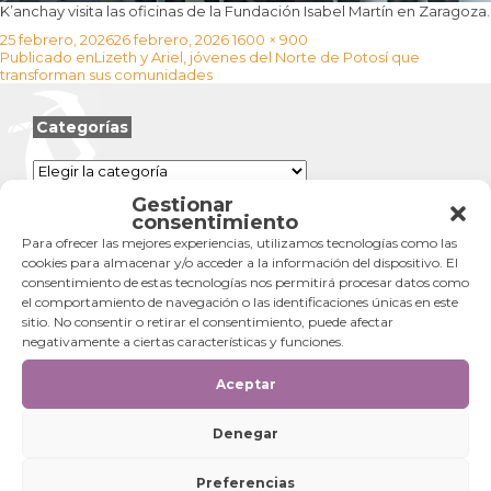
K’anchay visita las oficinas de la Fundación Isabel Martín en Zaragoza.
Publicado
Tamaño
25 febrero, 2026
26 febrero, 2026
1600 × 900
Navegación
el
completo
Publicado en
Lizeth y Ariel, jóvenes del Norte de Potosí que
de
transforman sus comunidades
entradas
Categorías
Categorías
Gestionar
consentimiento
Para ofrecer las mejores experiencias, utilizamos tecnologías como las
cookies para almacenar y/o acceder a la información del dispositivo. El
consentimiento de estas tecnologías nos permitirá procesar datos como
el comportamiento de navegación o las identificaciones únicas en este
sitio. No consentir o retirar el consentimiento, puede afectar
negativamente a ciertas características y funciones.
Aceptar
Denegar
Preferencias