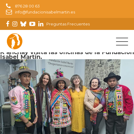
876 28 00 63
info@fundacionisabelmartin.es
Preguntas Frecuentes
Imagen siguiente
K’anchay visita las oficinas de la Fundación
Isabel Martín.