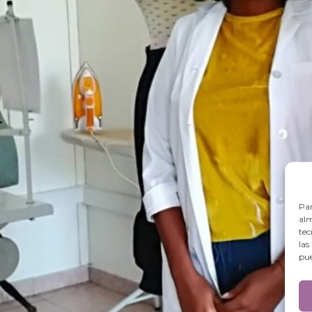
Par
alm
tec
las
pue