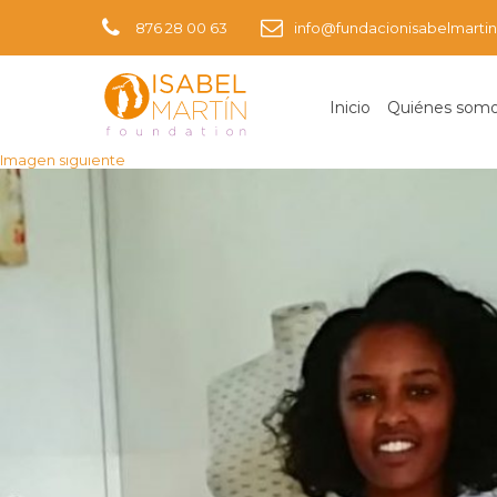
876 28 00 63
info@fundacionisabelmartin
Inicio
Quiénes som
Imagen anterior
Imagen siguiente