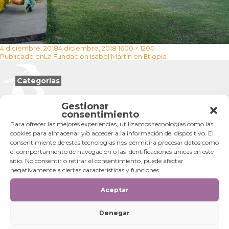
Publicado
Tamaño
4 diciembre, 2018
4 diciembre, 2018
1600 × 1200
Navegación
el
completo
Publicado en
La Fundación Isabel Martín en Etiopía
de
entradas
Categorías
Categorías
Gestionar
consentimiento
Para ofrecer las mejores experiencias, utilizamos tecnologías como las
cookies para almacenar y/o acceder a la información del dispositivo. El
consentimiento de estas tecnologías nos permitirá procesar datos como
el comportamiento de navegación o las identificaciones únicas en este
sitio. No consentir o retirar el consentimiento, puede afectar
negativamente a ciertas características y funciones.
Aceptar
Denegar