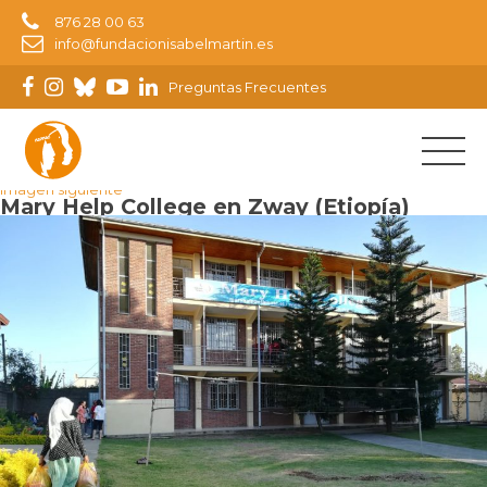
876 28 00 63
info@fundacionisabelmartin.es
Preguntas Frecuentes
Imagen anterior
Imagen siguiente
Mary Help College en Zway (Etiopía)