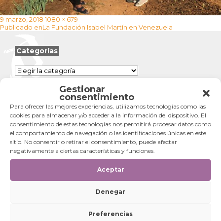
Publicado
Tamaño
9 marzo, 2018
1080 × 679
Navegación
el
completo
Publicado en
La Fundación Isabel Martín en Venezuela
de
entradas
Categorías
Categorías
Gestionar
consentimiento
Para ofrecer las mejores experiencias, utilizamos tecnologías como las
cookies para almacenar y/o acceder a la información del dispositivo. El
consentimiento de estas tecnologías nos permitirá procesar datos como
el comportamiento de navegación o las identificaciones únicas en este
sitio. No consentir o retirar el consentimiento, puede afectar
negativamente a ciertas características y funciones.
Aceptar
Denegar
Preferencias