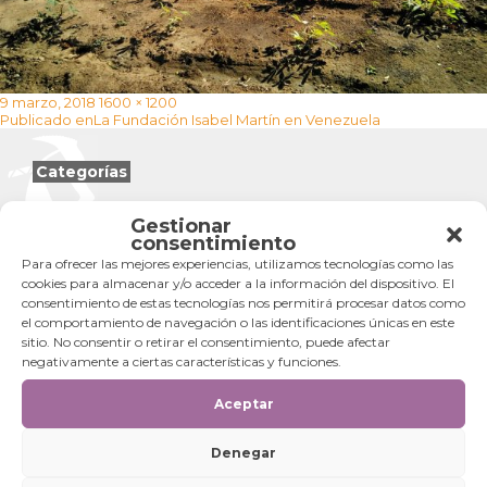
Publicado
Tamaño
9 marzo, 2018
1600 × 1200
Navegación
el
completo
Publicado en
La Fundación Isabel Martín en Venezuela
de
entradas
Categorías
Categorías
Gestionar
consentimiento
Para ofrecer las mejores experiencias, utilizamos tecnologías como las
cookies para almacenar y/o acceder a la información del dispositivo. El
consentimiento de estas tecnologías nos permitirá procesar datos como
el comportamiento de navegación o las identificaciones únicas en este
sitio. No consentir o retirar el consentimiento, puede afectar
negativamente a ciertas características y funciones.
Aceptar
Denegar