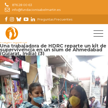
876 28 00 63
info@fundacionisabelmartin.es
Preguntas Frecuentes
Imagen anterior
Imagen siguiente
Una trabajadora de HDRC reparte un kit de
supervivencia en un slum de Ahmedabad
(Gujarat, India) (3)