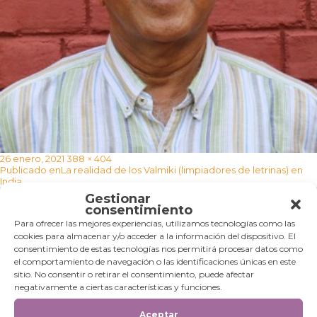
Publicado
Tamaño
26 enero, 2021
388 × 404
Navegación
el
completo
Publicado en
La realidad de los Valmiki (limpiadores de letrinas) en
de
India
entradas
Gestionar
consentimiento
Categorías
Para ofrecer las mejores experiencias, utilizamos tecnologías como las
cookies para almacenar y/o acceder a la información del dispositivo. El
Categorías
consentimiento de estas tecnologías nos permitirá procesar datos como
el comportamiento de navegación o las identificaciones únicas en este
sitio. No consentir o retirar el consentimiento, puede afectar
negativamente a ciertas características y funciones.
Aceptar