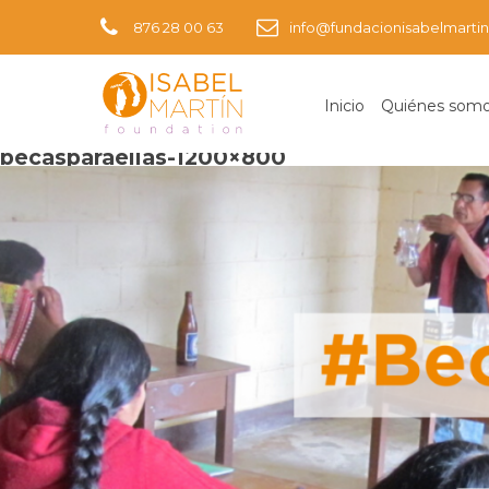
876 28 00 63
info@fundacionisabelmartin
Inicio
Quiénes som
Imagen anterior
becasparaellas-1200×800