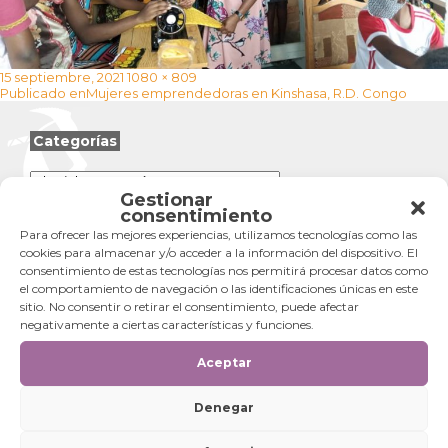
Publicado
Tamaño
15 septiembre, 2021
1080 × 809
Navegación
el
completo
Publicado en
Mujeres emprendedoras en Kinshasa, R.D. Congo
de
entradas
Categorías
Categorías
Gestionar
consentimiento
Para ofrecer las mejores experiencias, utilizamos tecnologías como las
cookies para almacenar y/o acceder a la información del dispositivo. El
consentimiento de estas tecnologías nos permitirá procesar datos como
el comportamiento de navegación o las identificaciones únicas en este
sitio. No consentir o retirar el consentimiento, puede afectar
negativamente a ciertas características y funciones.
Aceptar
Denegar