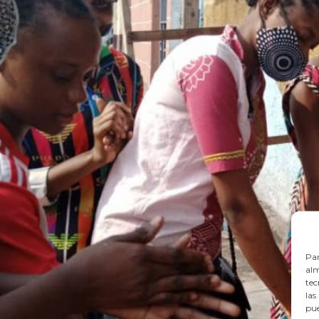
Par
alm
tec
las
pue