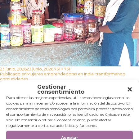
Publicado
Tamaño
23 junio, 2026
23 junio, 2026
731 × 731
Navegación
el
completo
Publicado en
Mujeres emprendedoras en India: transformando
de
comunidades
entradas
Gestionar
consentimiento
Categorías
Para ofrecer las mejores experiencias, utilizamos tecnologías como las
cookies para almacenar y/o acceder a la información del dispositivo. El
Categorías
consentimiento de estas tecnologías nos permitirá procesar datos como
el comportamiento de navegación o las identificaciones únicas en este
sitio. No consentir o retirar el consentimiento, puede afectar
negativamente a ciertas características y funciones.
Aceptar