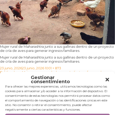
Mujer rural de Maharashtra junto a sus gallinas dentro de un proyecto
de cría de aves para generar ingresos familiares.
Mujer rural de Maharashtra junto a sus gallinas dentro de un proyecto
de cría de aves para generar ingresos familiares.
Publicado
Tamaño
23 junio, 2026
23 junio, 2026
1001 × 873
Navegación
el
completo
Publicado en
Mujeres emprendedoras en India: transformando
de
comunidades
Gestionar
entradas
consentimiento
Para ofrecer las mejores experiencias, utilizamos tecnologías como las
Categorías
cookies para almacenar y/o acceder a la información del dispositivo. El
consentimiento de estas tecnologías nos permitirá procesar datos como
Categorías
el comportamiento de navegación o las identificaciones únicas en este
sitio. No consentir o retirar el consentimiento, puede afectar
negativamente a ciertas características y funciones.