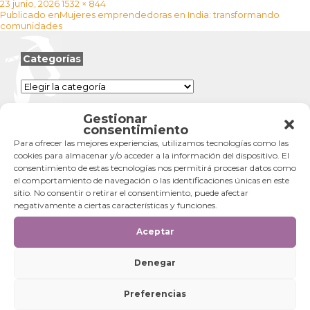
Publicado
Tamaño
23 junio, 2026
1532 × 844
Navegación
el
completo
Publicado en
Mujeres emprendedoras en India: transformando
de
comunidades
entradas
Categorías
Categorías
Gestionar
consentimiento
Para ofrecer las mejores experiencias, utilizamos tecnologías como las
cookies para almacenar y/o acceder a la información del dispositivo. El
consentimiento de estas tecnologías nos permitirá procesar datos como
el comportamiento de navegación o las identificaciones únicas en este
sitio. No consentir o retirar el consentimiento, puede afectar
negativamente a ciertas características y funciones.
Aceptar
Denegar
Preferencias